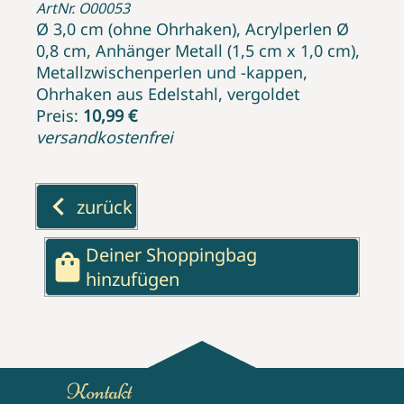
ArtNr. O00053
Ø 3,0 cm (ohne Ohrhaken), Acrylperlen Ø
0,8 cm, Anhänger Metall (1,5 cm x 1,0 cm),
Metallzwischenperlen und -kappen,
Ohrhaken aus Edelstahl, vergoldet
Preis:
10,99 €
versandkostenfrei
keyboard_arrow_left
zurück
Deiner Shoppingbag
shopping_bag
hinzufügen
Kontakt