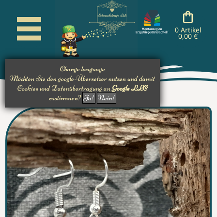
cancel
cancel
cancel
cancel
nachladen
nachladen
nachladen
0 Artikel
0,00 €
Change language
Möchten Sie den google-Übersetzer nutzen und damit
Cookies und Datenübertragung an
Google LLC
zustimmen?
Ja!
Nein!