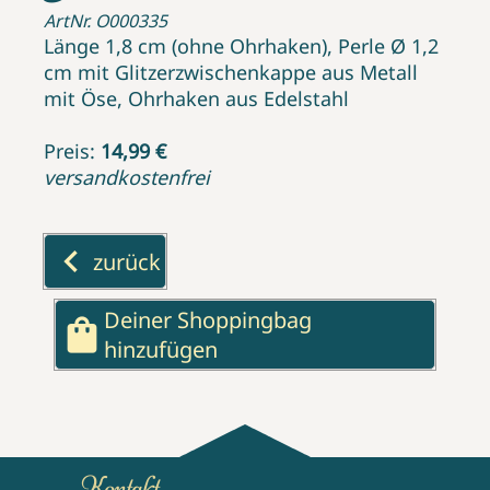
ArtNr. O000335
Länge 1,8 cm (ohne Ohrhaken), Perle Ø 1,2
cm mit Glitzerzwischenkappe aus Metall
mit Öse, Ohrhaken aus Edelstahl
Preis:
14,99 €
versandkostenfrei
keyboard_arrow_left
zurück
Deiner Shoppingbag
shopping_bag
hinzufügen
Kontakt