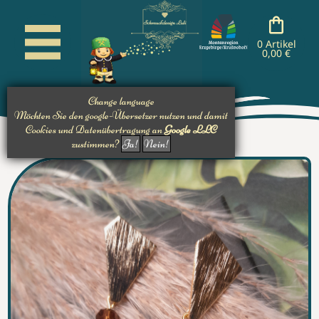
cancel
cancel
cancel
cancel
nachladen
nachladen
nachladen
0 Artikel
0,00 €
Change language
Möchten Sie den google-Übersetzer nutzen und damit
Cookies und Datenübertragung an
Google LLC
zustimmen?
Ja!
Nein!