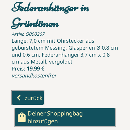
Federanhänger in
Grüntönen
ArtNr. O000267
Länge: 7,0 cm mit Ohrstecker aus
gebürstetem Messing, Glasperlen Ø 0,8 cm
und 0,6 cm, Federanhänger 3,7 cm x 0,8
cm aus Metall, vergoldet
Preis:
19,99 €
versandkostenfrei
keyboard_arrow_left
zurück
Deiner Shoppingbag
shopping_bag
hinzufügen