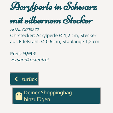
Acrylperle in Schwarz
mit silbernem Stecker
ArtNr. O000272
Ohrstecker: Acrylperle Ø 1,2 cm, Stecker
aus Edelstahl, Ø 0,6 cm, Stablänge 1,2 cm
Preis:
9,99 €
versandkostenfrei
keyboard_arrow_left
zurück
Deiner Shoppingbag
shopping_bag
hinzufügen