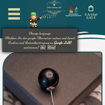
cancel
cancel
cancel
cancel
nachladen
nachladen
nachladen
0 Artikel
0,00 €
Change language
Möchten Sie den google-Übersetzer nutzen und damit
Cookies und Datenübertragung an
Google LLC
zustimmen?
Ja!
Nein!