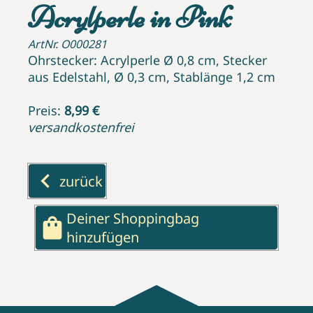
Acrylperle in Pink
ArtNr. O000281
Ohrstecker: Acrylperle Ø 0,8 cm, Stecker
aus Edelstahl, Ø 0,3 cm, Stablänge 1,2 cm
Preis:
8,99 €
versandkostenfrei
keyboard_arrow_left
zurück
Deiner Shoppingbag
shopping_bag
hinzufügen