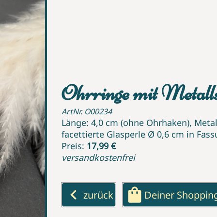
Ohrringe mit Metal
ArtNr. O00234
Länge: 4,0 cm (ohne Ohrhaken), Meta
facettierte Glasperle Ø 0,6 cm in Fas
Preis:
17,99 €
versandkostenfrei
keyboard_arrow_left
shopping_bag
zurück
Deiner Shoppin