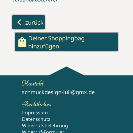
keyboard_arrow_left
zurück
Deiner Shoppingbag
shopping_bag
hinzufügen
Kontakt
schmuckdesign-luli@gmx.de
Rechtliches
Impressum
Datenschutz
Widerrufsbelehrung
Widerruf-Formular