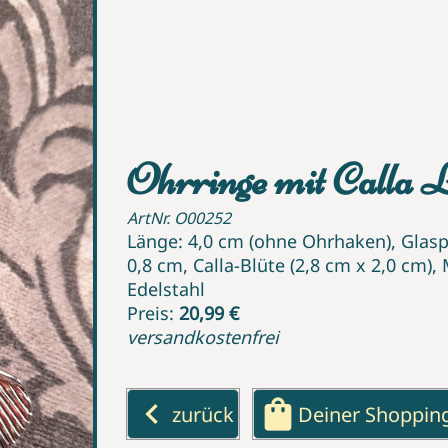
Ohrringe mit Calla Li
ArtNr. O00252
Länge: 4,0 cm (ohne Ohrhaken), Glaspe
0,8 cm, Calla-Blüte (2,8 cm x 2,0 cm
Edelstahl
Preis:
20,99 €
versandkostenfrei
keyboard_arrow_left
shopping_bag
zurück
Deiner Shoppin