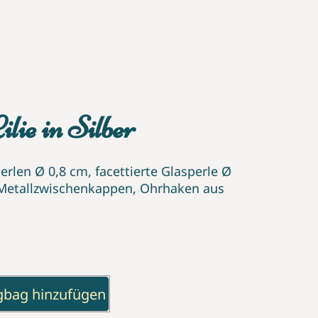
lie in Silber
rlen Ø 0,8 cm, facettierte Glasperle Ø
), Metallzwischenkappen, Ohrhaken aus
gbag hinzufügen