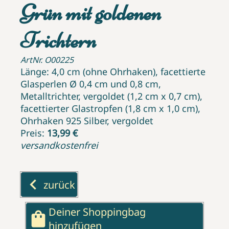
Grün mit goldenen
Trichtern
ArtNr. O00225
Länge: 4,0 cm (ohne Ohrhaken), facettierte
Glasperlen Ø 0,4 cm und 0,8 cm,
Metalltrichter, vergoldet (1,2 cm x 0,7 cm),
facettierter Glastropfen (1,8 cm x 1,0 cm),
Ohrhaken 925 Silber, vergoldet
Preis:
13,99 €
versandkostenfrei
keyboard_arrow_left
zurück
Deiner Shoppingbag
shopping_bag
hinzufügen