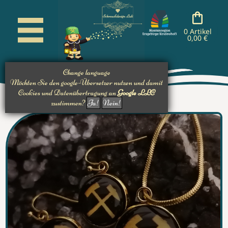
cancel
cancel
cancel
cancel
nachladen
nachladen
nachladen
0 Artikel
0,00 €
Change language
Möchten Sie den google-Übersetzer nutzen und damit
Cookies und Datenübertragung an
Google LLC
zustimmen?
Ja!
Nein!