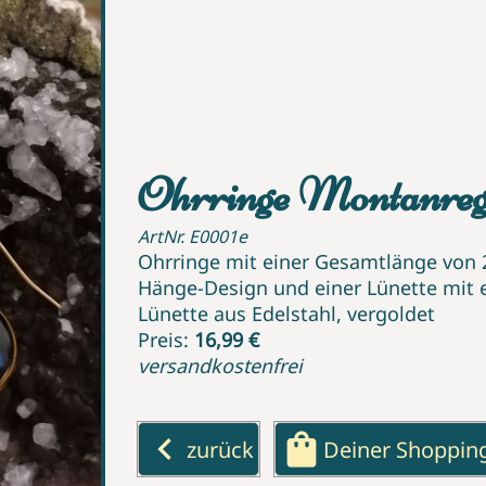
Ohrringe Montanregi
ArtNr. E0001e
Ohrringe mit einer Gesamtlänge von 
Hänge-Design und einer Lünette mit
Lünette aus Edelstahl, vergoldet
Preis:
16,99 €
versandkostenfrei
keyboard_arrow_left
shopping_bag
zurück
Deiner Shoppin