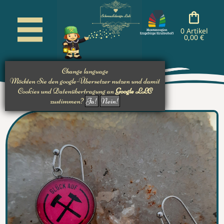
cancel
cancel
cancel
cancel
nachladen
nachladen
nachladen
0 Artikel
0,00 €
Change language
Möchten Sie den google-Übersetzer nutzen und damit
Cookies und Datenübertragung an
Google LLC
zustimmen?
Ja!
Nein!