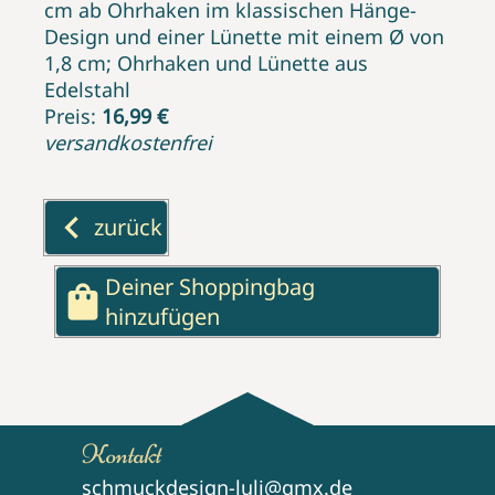
cm ab Ohrhaken im klassischen Hänge-
Design und einer Lünette mit einem Ø von
1,8 cm; Ohrhaken und Lünette aus
Edelstahl
Preis:
16,99 €
versandkostenfrei
keyboard_arrow_left
zurück
Deiner Shoppingbag
shopping_bag
hinzufügen
Kontakt
schmuckdesign-luli@gmx.de