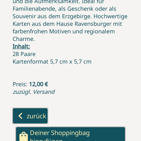
und die Aufmerksamkeit. Ideal für
Familienabende, als Geschenk oder als
Souvenir aus dem Erzgebirge. Hochwertige
Karten aus dem Hause Ravensburger mit
farbenfrohen Motiven und regionalem
Charme.
Inhalt:
28 Paare
Kartenformat 5,7 cm x 5,7 cm
Preis:
12,00 €
zuzügl. Versand
keyboard_arrow_left
zurück
Deiner Shoppingbag
shopping_bag