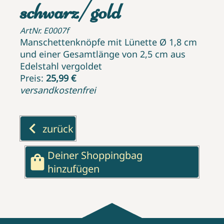
schwarz/gold
ArtNr. E0007f
Manschettenknöpfe mit Lünette Ø 1,8 cm
und einer Gesamtlänge von 2,5 cm aus
Edelstahl vergoldet
Preis:
25,99 €
versandkostenfrei
keyboard_arrow_left
zurück
Deiner Shoppingbag
shopping_bag
hinzufügen