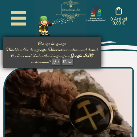
cancel
cancel
cancel
cancel
nachladen
nachladen
nachladen
0 Artikel
0,00 €
Change language
Möchten Sie den google-Übersetzer nutzen und damit
Cookies und Datenübertragung an
Google LLC
zustimmen?
Ja!
Nein!