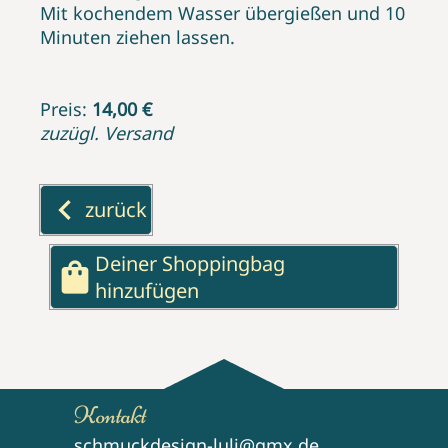
Mit kochendem Wasser übergießen und 10
Minuten ziehen lassen.
Preis:
14,00 €
zuzügl. Versand
keyboard_arrow_left
zurück
Deiner Shoppingbag
shopping_bag
hinzufügen
Kontakt
schmuckdesign-luli@gmx.de