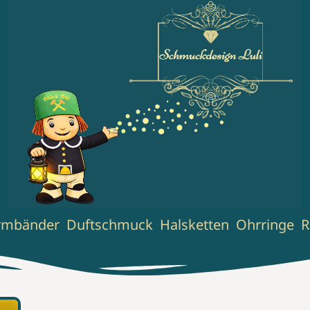
cancel
cancel
cancel
cancel
nachladen
nachladen
nachladen
rmbänder
Duftschmuck
Halsketten
Ohrringe
R