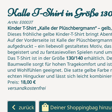
Kalle T-Shirt in Größe 13
ArtNr. E0003T
Kinder T-Shirt „Kalle der Plüschbergmann“ – gelb
Dieses fröhliche gelbe Kinder-T-Shirt bringt Abent
Auf der Vorderseite ist Kalle der Plüschbergman
aufgedruckt – ein liebevoll gestaltetes Motiv, das
begeistert und zu fantasievollen Spielen rund u
Das T-Shirt ist in der Größe
130/140
erhältlich. 
Baumwolle sorgt für hohen Tragekomfort und ist
und Wohlfühlen geeignet. Die satte gelbe Farbe 
echten Hingucker und lässt sich leicht kombinier
Preis:
18,00 €
versandkostenfrei
keyboard_arrow_left
shopping_bag
zurück
Deiner Shoppingbag hinz