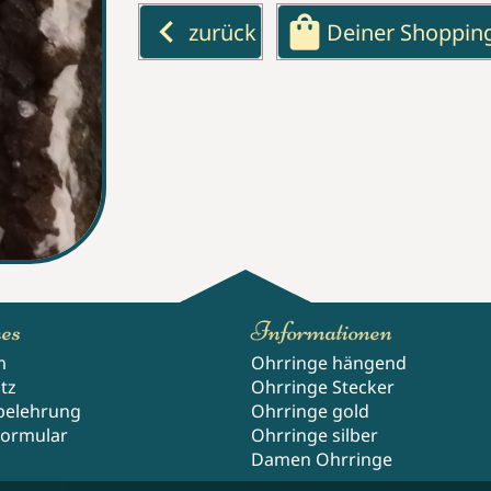
keyboard_arrow_left
shopping_bag
zurück
Deiner Shoppin
hes
Informationen
m
Ohrringe hängend
tz
Ohrringe Stecker
belehrung
Ohrringe gold
Formular
Ohrringe silber
Damen Ohrringe