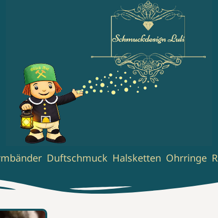
cancel
cancel
cancel
cancel
nachladen
nachladen
nachladen
rmbänder
Duftschmuck
Halsketten
Ohrringe
R