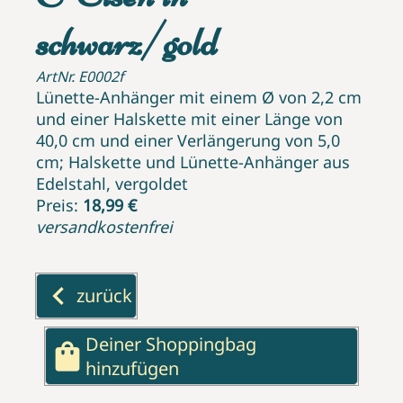
schwarz/gold
ArtNr. E0002f
Lünette-Anhänger mit einem Ø von 2,2 cm
und einer Halskette mit einer Länge von
40,0 cm und einer Verlängerung von 5,0
cm; Halskette und Lünette-Anhänger aus
Edelstahl, vergoldet
Preis:
18,99 €
versandkostenfrei
keyboard_arrow_left
zurück
Deiner Shoppingbag
shopping_bag
hinzufügen