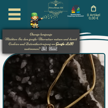
cancel
cancel
cancel
cancel
nachladen
nachladen
nachladen
0 Artikel
0,00 €
Change language
Möchten Sie den google-Übersetzer nutzen und damit
Cookies und Datenübertragung an
Google LLC
zustimmen?
Ja!
Nein!